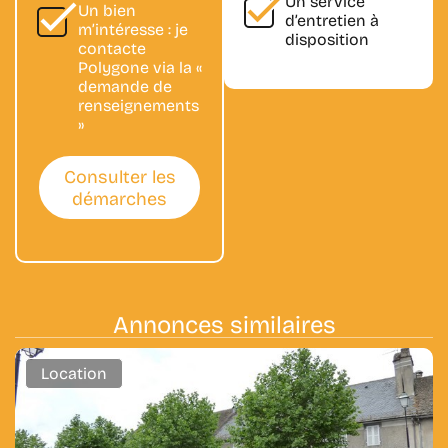
Un
service
Un bien
d’entretien
à
m’intéresse : je
disposition
contacte
Polygone via la «
demande de
renseignements
»
Consulter les
démarches
Annonces
similaires
Location