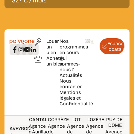
327 € / mois
Louer
Nos
Espace
un
programmes
locataire
bien
en cours
Acheter
Qui
un bien
sommes-
nous ?
Actualités
Nous
contacter
Mentions
légales et
Confidentialité
CANTAL
CORRÈZE
LOT
LOZÈRE
PUY-DE-
DÔME
Agence
Agence
Agence
Agence
AVEYRON
d'Aurillac
de
de
de
Agence