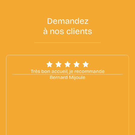
D
e
m
a
n
d
e
z
à
n
o
s
c
l
i
e
n
t
s
Très bon accueil, je recommande
Bernard Mijoule