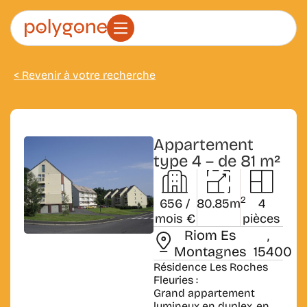
< Revenir à votre recherche
Appartement
type 4 – de 81 m²
2
656 /
80.85m
4
mois €
pièces
Riom Es
,
Montagnes
15400
Résidence Les Roches
Fleuries :
Grand appartement
lumineux en duplex, en