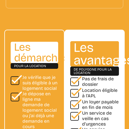
Les
Les
démarches
avantage
POUR LA LOCATION
DE POLYGONE POUR LA
LOCATION
Je vérifie que je
Pas de
frais de
suis
éligible à un
dossier
logement social
Location
éligible
Je dépose en
à l’APL
ligne
ma
Un loyer payable
demande de
en fin de mois
logement social
Un
service de
ou j’ai déjà
une
veille
en cas
demande en
d’urgences
cours