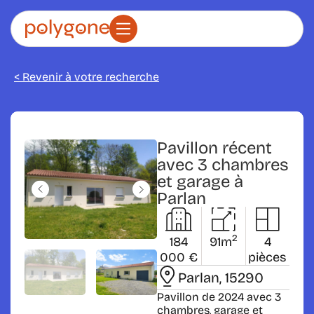
< Revenir à votre recherche
Pavillon récent
avec 3 chambres
et garage à
Parlan
2
184
91m
4
000 €
pièces
Parlan
, 15290
Pavillon de 2024 avec 3
chambres, garage et