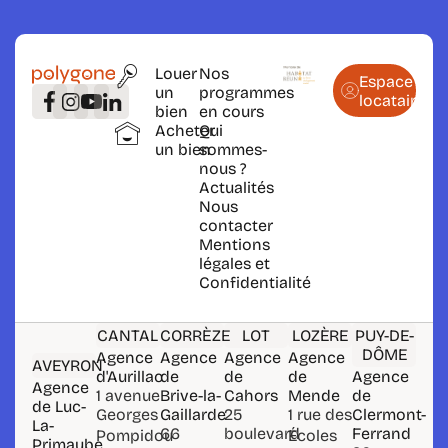
Louer
Nos
Espace
un
programmes
locataire
bien
en cours
Acheter
Qui
un bien
sommes-
nous ?
Actualités
Nous
contacter
Mentions
légales et
Confidentialité
CANTAL
CORRÈZE
LOT
LOZÈRE
PUY-DE-
DÔME
Agence
Agence
Agence
Agence
AVEYRON
d'Aurillac
de
de
de
Agence
Agence
1 avenue
Brive-la-
Cahors
Mende
de
de Luc-
Georges
Gaillarde
25
1 rue des
Clermont-
La-
66
boulevard
Ferrand
Pompidou
Écoles
Primaube