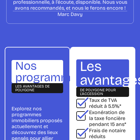
professionnelle, à l’écoute, disponible. Nous vous
avons recommandés, et nous le ferons encore !
Marc Davy
Les
Nos
programmes
avantage
LES AVANTAGES DE
POLYGONE
DE POLYGONE POUR
L’ACCESSION
Taux de TVA
réduit à
5.5%
*
Explorez nos
Exonération de
programmes
la taxe foncière
immobiliers proposés
pendant 15 ans*
actuellement et
Frais de notaire
découvrez des lieux
réduits
pensés pour allier