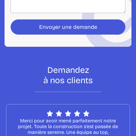
Envoyer une demande
D
e
m
a
n
d
e
z
à
n
o
s
c
l
i
e
n
t
s
Merci pour avoir mené parfaitement notre
projet. Toute la construction s’est passée de
manière sereine. Une équipe au top,