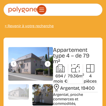
< Revenir à votre recherche
Appartement
type 4 – de 79
m²
2
694 /
79.36m
4
mois €
pièces
Argentat
, 19400
Argentat, proche
commerces et
commodités,