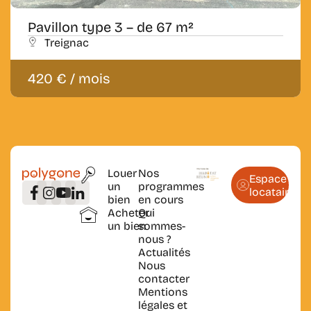
Pavillon type 3 – de 67 m²
Treignac
420 € / mois
Louer
Nos
Espace
un
programmes
locataire
bien
en cours
Acheter
Qui
un bien
sommes-
nous ?
Actualités
Nous
contacter
Mentions
légales et