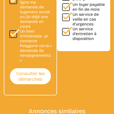
ligne
ma
Un loyer payable
demande de
en fin de mois
logement social
Un
service de
ou j’ai déjà
une
veille
en cas
demande en
d’urgences
cours
Un
service
Un bien
d’entretien
à
m’intéresse : je
disposition
contacte
Polygone via la «
demande de
renseignements
»
Consulter les
démarches
Annonces
similaires