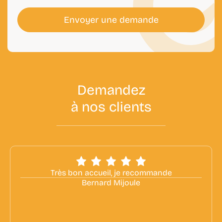
Envoyer une demande
D
e
m
a
n
d
e
z
à
n
o
s
c
l
i
e
n
t
s
Très bon accueil, je recommande
Bernard Mijoule