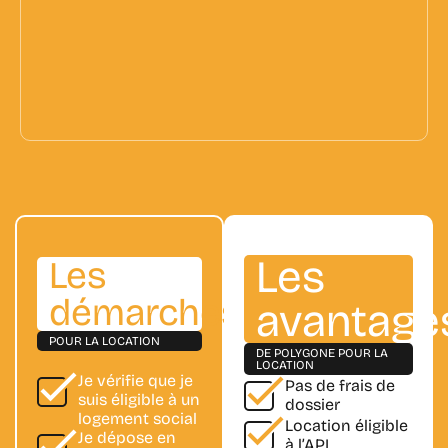
Les
Les
démarches
avantage
POUR LA LOCATION
DE POLYGONE POUR LA
LOCATION
Je vérifie que je
Pas de
frais de
suis
éligible à un
dossier
logement social
Location
éligible
Je dépose en
à l’APL