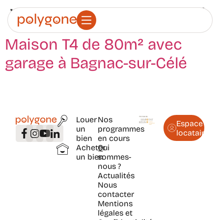
Ville :
Bagnac-sur-Célé
Maison T4 de 80m² avec
garage à Bagnac-sur-Célé
Louer
Nos
Espace
un
programmes
locataire
bien
en cours
Acheter
Qui
un bien
sommes-
nous ?
Actualités
Nous
contacter
Mentions
légales et