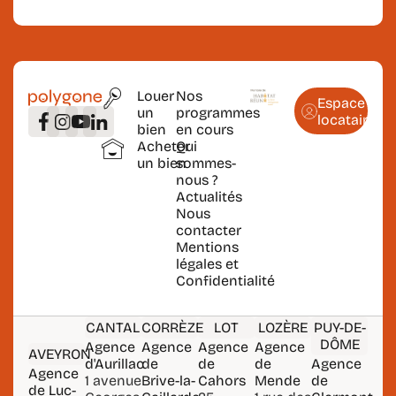
Louer
Nos
Espace
un
programmes
locataire
bien
en cours
Acheter
Qui
un bien
sommes-
nous ?
Actualités
Nous
contacter
Mentions
légales et
Confidentialité
CANTAL
CORRÈZE
LOT
LOZÈRE
PUY-DE-
DÔME
Agence
Agence
Agence
Agence
AVEYRON
d'Aurillac
de
de
de
Agence
Agence
1 avenue
Brive-la-
Cahors
Mende
de
de Luc-