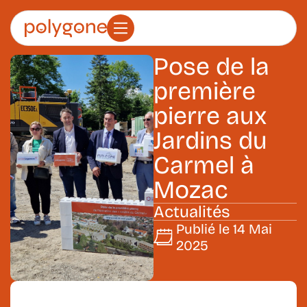
P
o
s
e
d
e
l
a
p
r
e
m
i
è
r
e
p
i
e
r
r
e
a
u
x
J
a
r
d
i
n
s
d
u
C
a
r
m
e
l
à
M
o
z
a
c
Actualités
Publié le 14 Mai
2025